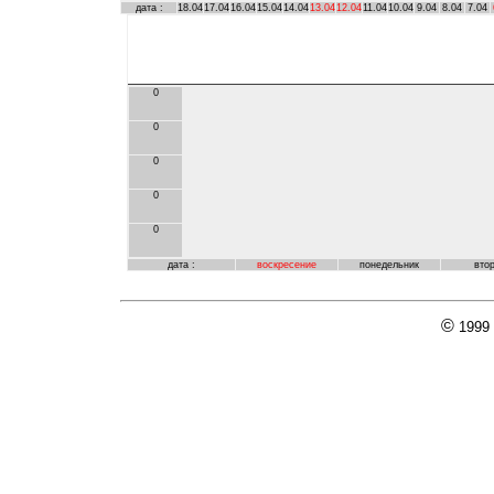
дата :
18.04
17.04
16.04
15.04
14.04
13.04
12.04
11.04
10.04
9.04
8.04
7.04
0
0
0
0
0
дата :
воскресение
понедельник
вто
©
1999 